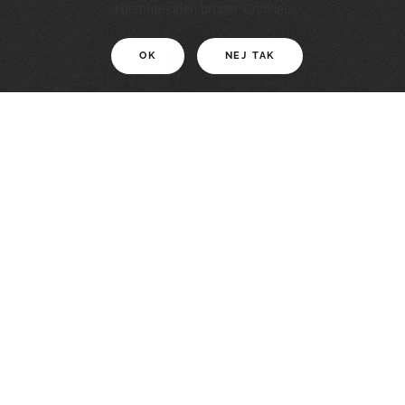
11 KM
Hjemmesiden bruger Cookies
OK
NEJ TAK
For motionister
En smuk rute med grænseoplevelser
LÆS MERE