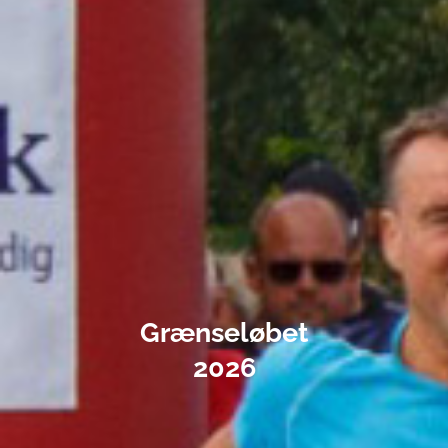
Grænseløbet
2026