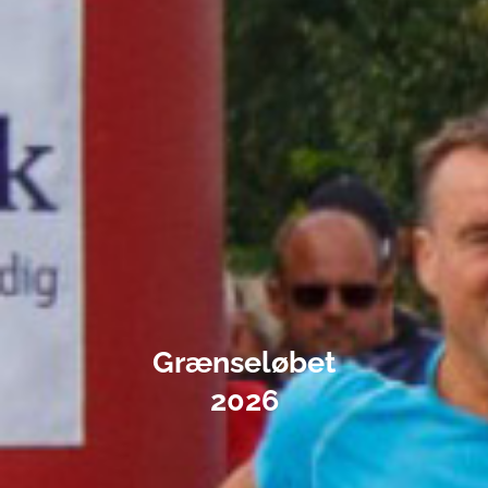
Grænseløbet
2026