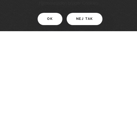
11 KM
Hjemmesiden bruger Cookies
OK
NEJ TAK
For motionister
En smuk rute med grænseoplevelser
LÆS MERE