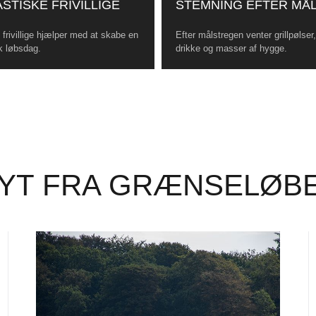
STISKE FRIVILLIGE
STEMNING EFTER MÅ
frivillige hjælper med at skabe en
Efter målstregen venter grillpølser
k løbsdag.
drikke og masser af hygge.
YT FRA GRÆNSELØB