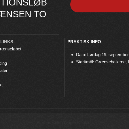
TIONSLØB
ÆNSEN TO
 LINKS
PRAKTISK INFO
rænseløbet
Dato: Lørdag 19. september
Start/mål: Grænsehallerne,
ding
ater
i
kt
© 2026 Grænseløbet • Arrangeres af
Bov IF Løb & Motion
Hjemmesiden bruger Cookies
Privatlivspolitik
•
Cookies