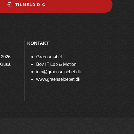
TILMELD DIG
KONTAKT
 2026
Grænseløbet
 Kruså
Bov IF Løb & Motion
info@graenseloebet.dk
www.graenseloebet.dk