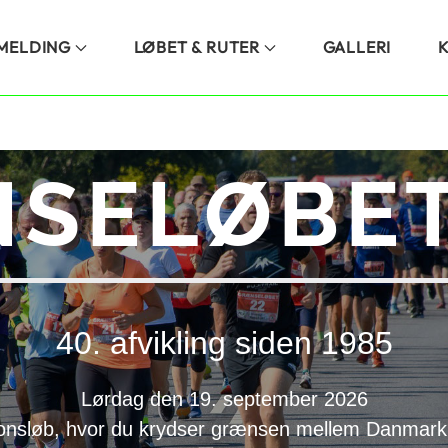
LMELDING
LØBET & RUTER
GALLERI
SELØBET
40. afvikling siden 1985
Lørdag den 19. september 2026
onsløb, hvor du krydser grænsen mellem Danmark