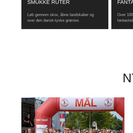
SMUKKE RUTER
FANTA
Løb gennem skov, åbne landskaber og
Over 100 
over den dansk-tyske grænse.
fantastis
N