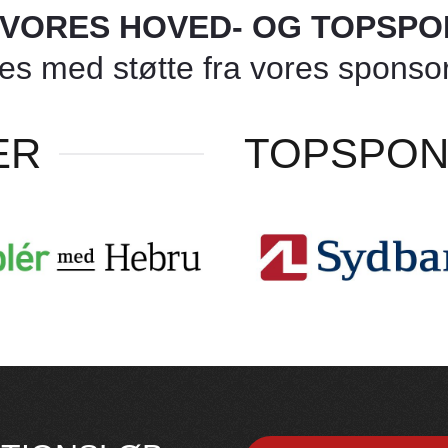
L VORES HOVED- OG TOPSP
 med støtte fra vores sponsore
ER
TOPSPO