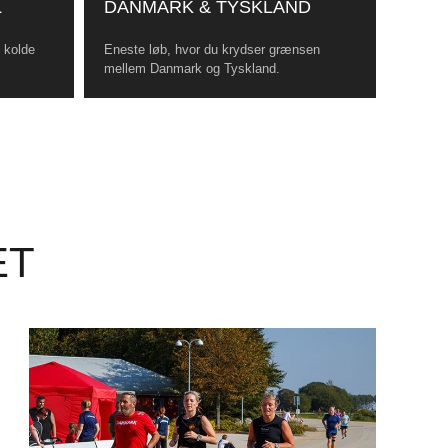
L
DANMARK & TYSKLAND
, kolde
Eneste løb, hvor du krydser grænsen
mellem Danmark og Tyskland.
ET