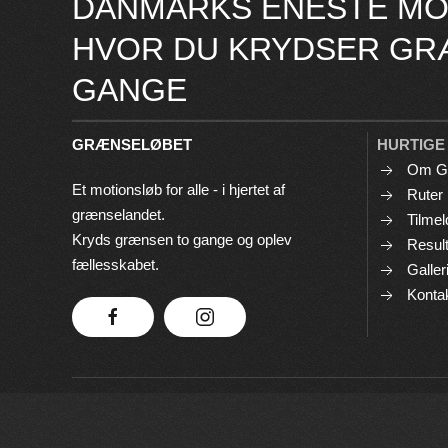
DANMARKS ENESTE MO
HVOR DU KRYDSER GR
GANGE
GRÆNSELØBET
HURTIGE
Om G
Et motionsløb for alle - i hjertet af
Ruter
grænselandet.
Tilmel
Kryds grænsen to gange og oplev
Result
fællesskabet.
Galler
Konta