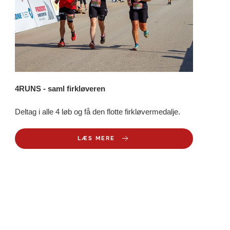
4RUNS - saml firkløveren
Deltag i alle 4 løb og få den flotte firkløvermedalje.
LÆS MERE