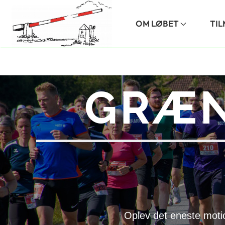
Skip to main content
OM LØBET
TI
GRÆN
Oplev det eneste moti