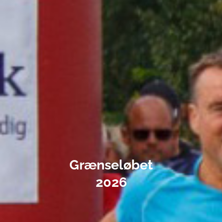
Grænseløbet
2026