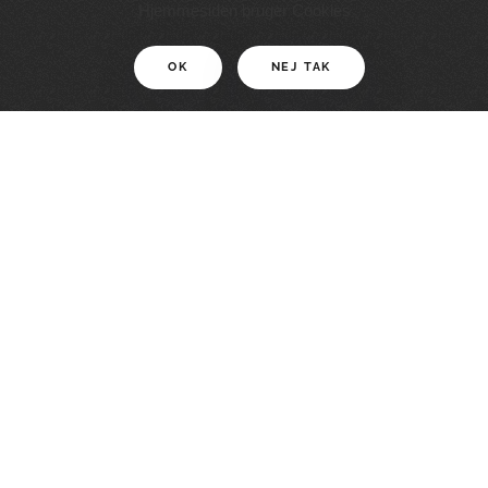
11 KM
Hjemmesiden bruger Cookies
OK
NEJ TAK
For motionister
En smuk rute med grænseoplevelser
LÆS MERE