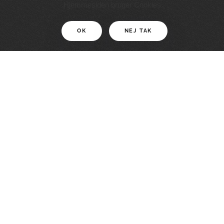
11 KM
Hjemmesiden bruger Cookies
OK
NEJ TAK
For motionister
En smuk rute med grænseoplevelser
LÆS MERE