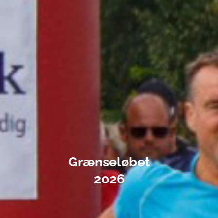
Grænseløbet
2026