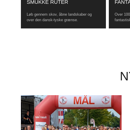
SMUKKE RUTER
FANTA
Løb gennem skov, åbne landskaber og
Over 100 
over den dansk-tyske grænse.
fantastis
N