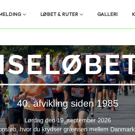
LMELDING
LØBET & RUTER
GALLERI
SELØBET
40. afvikling siden 1985
Lørdag den 19. september 2026
onsløb, hvor du krydser grænsen mellem Danmark