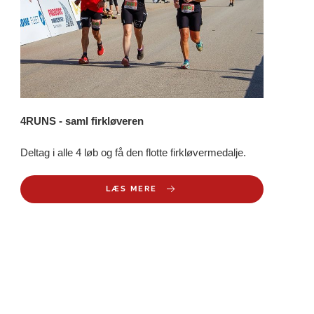
4RUNS - saml firkløveren
Deltag i alle 4 løb og få den flotte firkløvermedalje.
LÆS MERE