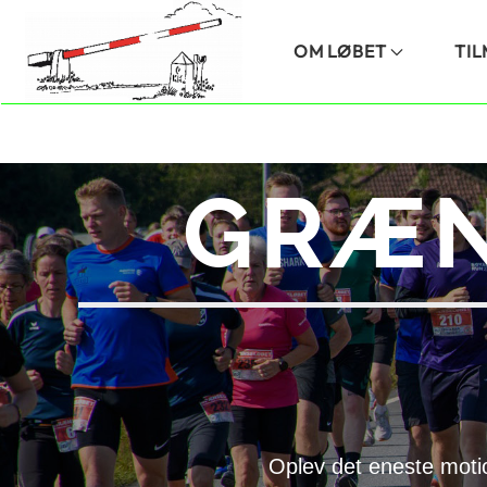
Skip to main content
OM LØBET
TI
GRÆN
Oplev det eneste moti