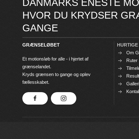
DANMARKS ENESTE MO
HVOR DU KRYDSER GR
GANGE
GRÆNSELØBET
HURTIGE
Om G
Et motionsløb for alle - i hjertet af
Ruter
grænselandet.
Tilmel
Kryds grænsen to gange og oplev
Result
fællesskabet.
Galler
Konta