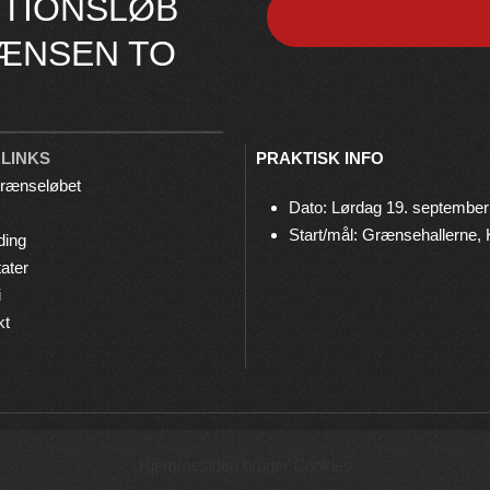
TIONSLØB
ÆNSEN TO
 LINKS
PRAKTISK INFO
rænseløbet
Dato: Lørdag 19. september
Start/mål: Grænsehallerne,
ding
ater
i
kt
© 2026 Grænseløbet • Arrangeres af
Bov IF Løb & Motion
Hjemmesiden bruger Cookies
Privatlivspolitik
•
Cookies