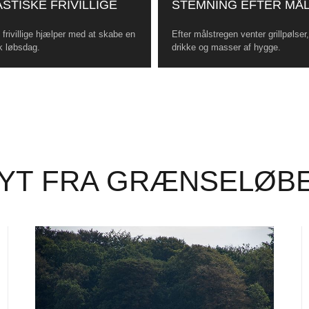
STISKE FRIVILLIGE
STEMNING EFTER MÅ
frivillige hjælper med at skabe en
Efter målstregen venter grillpølser
k løbsdag.
drikke og masser af hygge.
YT FRA GRÆNSELØB