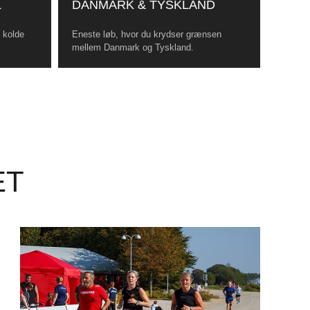
L
DANMARK & TYSKLAND
, kolde
Eneste løb, hvor du krydser grænsen
mellem Danmark og Tyskland.
ET