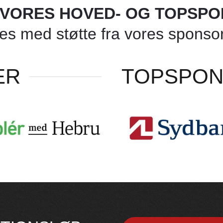
L VORES HOVED- OG TOPSP
 med støtte fra vores sponsore
ER
TOPSPO