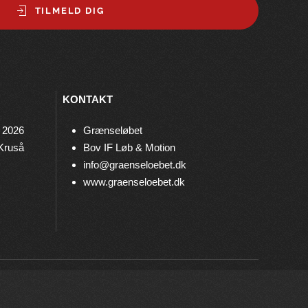
TILMELD DIG
KONTAKT
 2026
Grænseløbet
 Kruså
Bov IF Løb & Motion
info@graenseloebet.dk
www.graenseloebet.dk