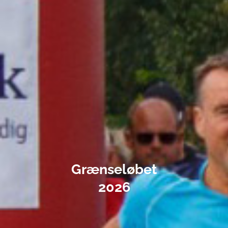
Grænseløbet
2026