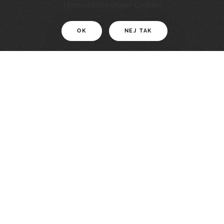
11 KM
Hjemmesiden bruger Cookies
OK
NEJ TAK
For motionister
En smuk rute med grænseoplevelser
LÆS MERE