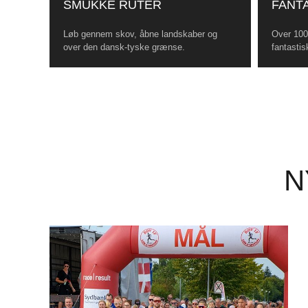
SMUKKE RUTER
FANTA
Løb gennem skov, åbne landskaber og
Over 100 
over den dansk-tyske grænse.
fantastis
N