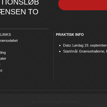
TIONSLØB
ÆNSEN TO
 LINKS
PRAKTISK INFO
rænseløbet
Dato: Lørdag 19. september
Start/mål: Grænsehallerne,
ding
ater
i
kt
© 2026 Grænseløbet • Arrangeres af
Bov IF Løb & Motion
Hjemmesiden bruger Cookies
Privatlivspolitik
•
Cookies