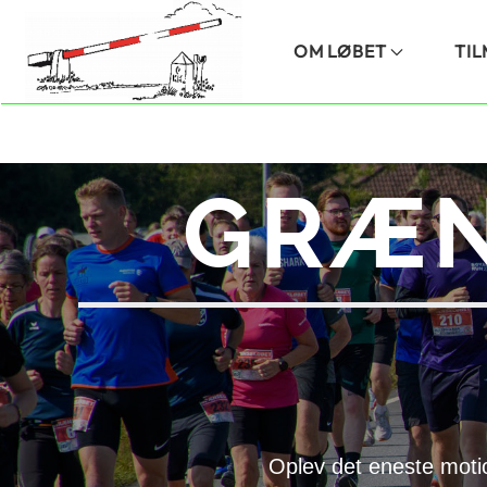
Skip to main content
OM LØBET
TI
GRÆN
Oplev det eneste moti