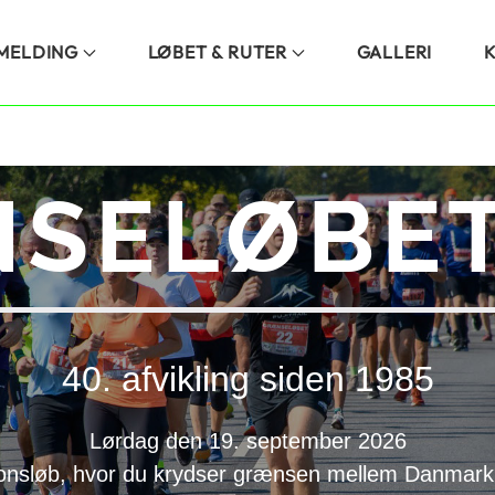
LMELDING
LØBET & RUTER
GALLERI
SELØBET
40. afvikling siden 1985
Lørdag den 19. september 2026
onsløb, hvor du krydser grænsen mellem Danmark