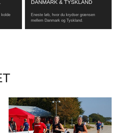
L
DANMARK & TYSKLAND
, kolde
Eneste løb, hvor du krydser grænsen
mellem Danmark og Tyskland.
ET