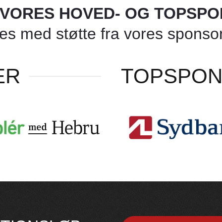
L VORES HOVED- OG TOPSP
 med støtte fra vores sponsore
ER
TOPSPO