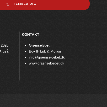
TILMELD DIG
KONTAKT
 2026
Grænseløbet
 Kruså
Bov IF Løb & Motion
info@graenseloebet.dk
www.graenseloebet.dk