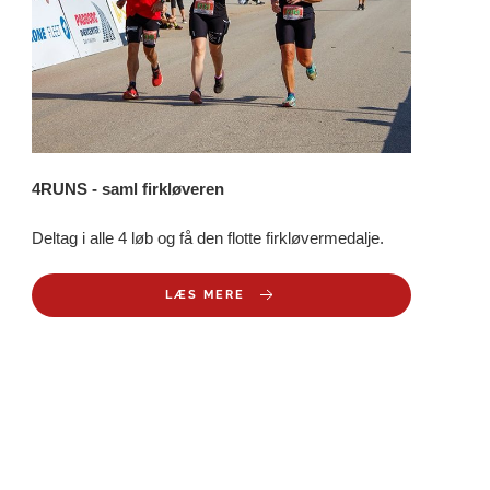
4RUNS - saml firkløveren
Deltag i alle 4 løb og få den flotte firkløvermedalje.
LÆS MERE