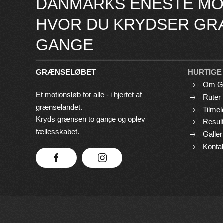
DANMARKS ENESTE MO
HVOR DU KRYDSER GR
GANGE
GRÆNSELØBET
HURTIGE
Om G
Et motionsløb for alle - i hjertet af
Ruter
grænselandet.
Tilmel
Kryds grænsen to gange og oplev
Result
fællesskabet.
Galler
Konta