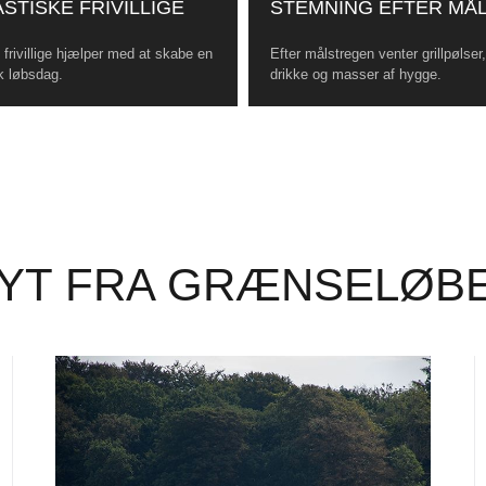
STISKE FRIVILLIGE
STEMNING EFTER MÅ
frivillige hjælper med at skabe en
Efter målstregen venter grillpølser
k løbsdag.
drikke og masser af hygge.
YT FRA GRÆNSELØB