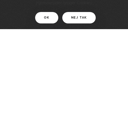
11 KM
Hjemmesiden bruger Cookies
OK
NEJ TAK
For motionister
En smuk rute med grænseoplevelser
LÆS MERE