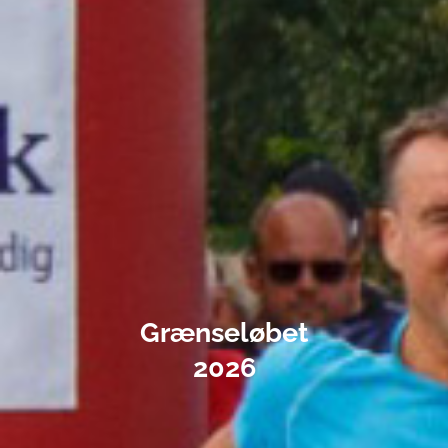
Grænseløbet
2026