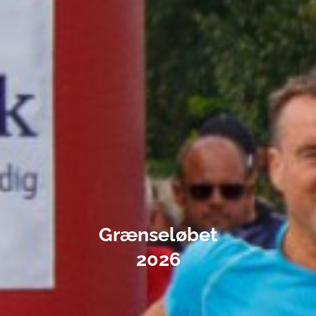
Grænseløbet
2026