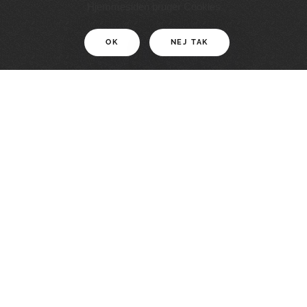
11 KM
Hjemmesiden bruger Cookies
OK
NEJ TAK
For motionister
En smuk rute med grænseoplevelser
LÆS MERE