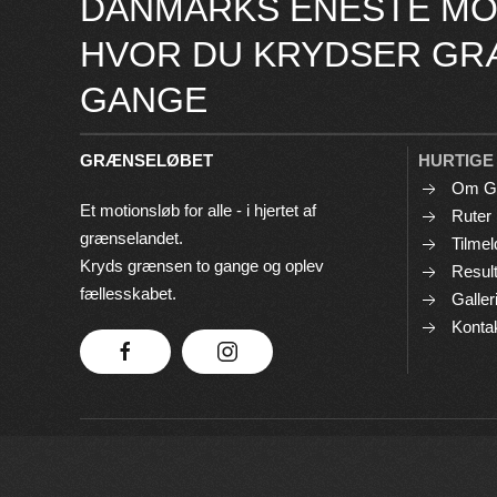
DANMARKS ENESTE MO
HVOR DU KRYDSER GR
GANGE
GRÆNSELØBET
HURTIGE
Om G
Et motionsløb for alle - i hjertet af
Ruter
grænselandet.
Tilmel
Kryds grænsen to gange og oplev
Result
fællesskabet.
Galler
Konta