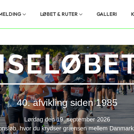
LMELDING
LØBET & RUTER
GALLERI
SELØBET
40. afvikling siden 1985
Lørdag den 19. september 2026
onsløb, hvor du krydser grænsen mellem Danmark