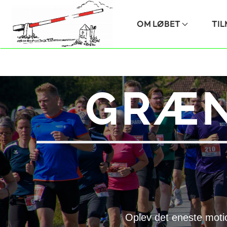
Skip to main content
OM LØBET
TI
GRÆN
Oplev det eneste moti