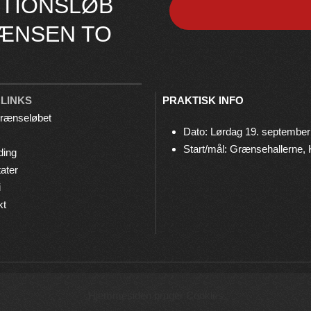
TIONSLØB
ÆNSEN TO
 LINKS
PRAKTISK INFO
rænseløbet
Dato: Lørdag 19. september
Start/mål: Grænsehallerne,
ding
ater
i
kt
© 2026 Grænseløbet • Arrangeres af
Bov IF Løb & Motion
Hjemmesiden bruger Cookies
Privatlivspolitik
•
Cookies