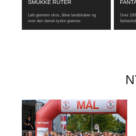
SMUKKE RUTER
FANTA
Løb gennem skov, åbne landskaber og
Over 100 
over den dansk-tyske grænse.
fantastis
N