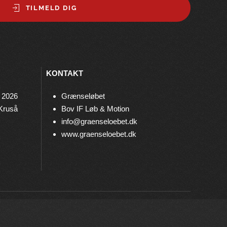
TILMELD DIG
KONTAKT
 2026
Grænseløbet
 Kruså
Bov IF Løb & Motion
info@graenseloebet.dk
www.graenseloebet.dk