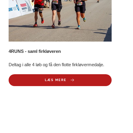
4RUNS - saml firkløveren
Deltag i alle 4 løb og få den flotte firkløvermedalje.
LÆS MERE