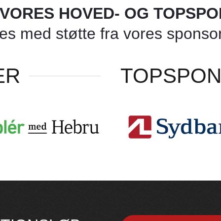
L VORES HOVED- OG TOPSP
 med støtte fra vores sponsore
ER
TOPSPO