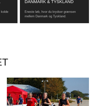
L
DANMARK & TYSKLAND
, kolde
Eneste løb, hvor du krydser grænsen
mellem Danmark og Tyskland.
ET