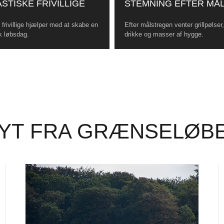
STISKE FRIVILLIGE
STEMNING EFTER MÅ
frivillige hjælper med at skabe en
Efter målstregen venter grillpølser
k løbsdag.
drikke og masser af hygge.
YT FRA GRÆNSELØB