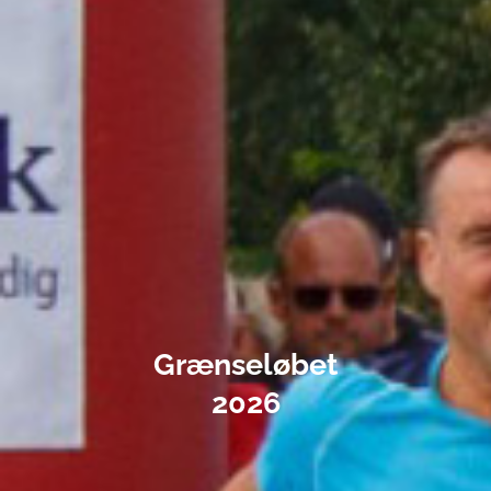
Grænseløbet
2026