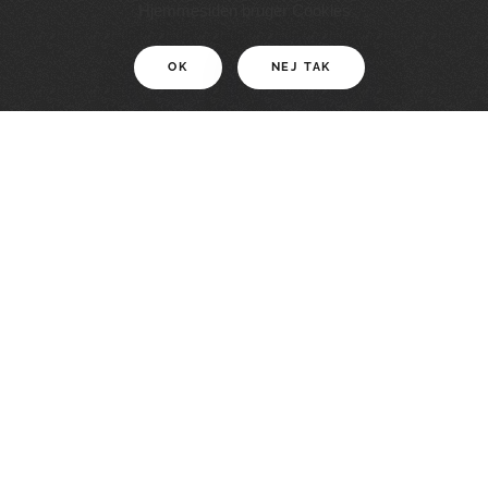
11 KM
Hjemmesiden bruger Cookies
OK
NEJ TAK
For motionister
En smuk rute med grænseoplevelser
LÆS MERE