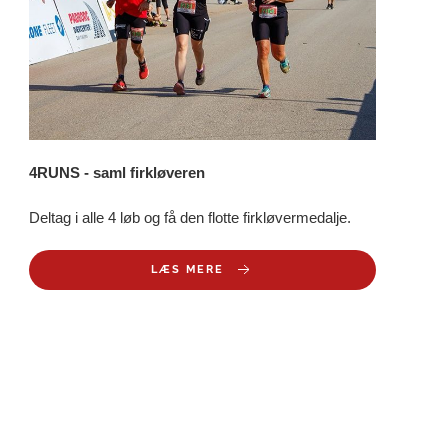
4RUNS - saml firkløveren
Deltag i alle 4 løb og få den flotte firkløvermedalje.
LÆS MERE