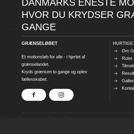
DANMARKS ENESTE MO
HVOR DU KRYDSER GR
GANGE
GRÆNSELØBET
HURTIGE
Om G
Et motionsløb for alle - i hjertet af
Ruter
grænselandet.
Tilmel
Kryds grænsen to gange og oplev
Result
fællesskabet.
Galler
Konta