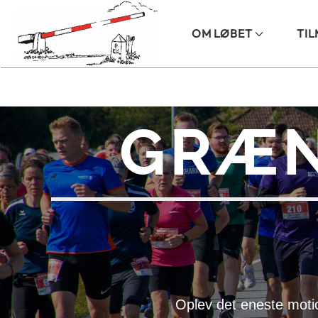
Skip to main content
OM LØBET
TI
GRÆN
Oplev det eneste moti