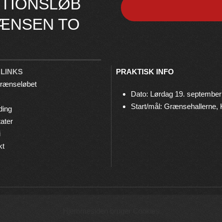
TIONSLØB
ÆNSEN TO
 LINKS
PRAKTISK INFO
rænseløbet
Dato: Lørdag 19. september
Start/mål: Grænsehallerne,
ding
ater
i
kt
© 2026 Grænseløbet • Arrangeres af
Bov IF Løb & Motion
Hjemmesiden bruger Cookies
Privatlivspolitik
•
Cookies