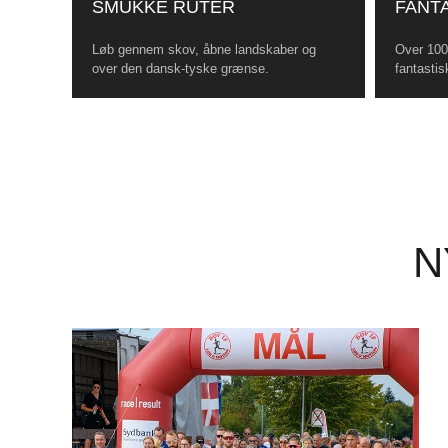
SMUKKE RUTER
FANTA
Løb gennem skov, åbne landskaber og
Over 100 
over den dansk-tyske grænse.
fantastis
N