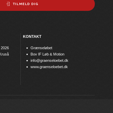
TILMELD DIG
KONTAKT
 2026
Grænseløbet
 Kruså
Bov IF Løb & Motion
info@graenseloebet.dk
www.graenseloebet.dk