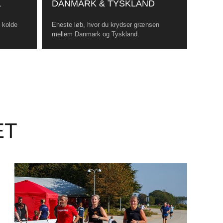
L
DANMARK & TYSKLAND
, kolde
Eneste løb, hvor du krydser grænsen
mellem Danmark og Tyskland.
ET