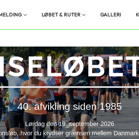
LMELDING
LØBET & RUTER
GALLERI
SELØBET
40. afvikling siden 1985
Lørdag den 19. september 2026
onsløb, hvor du krydser grænsen mellem Danmark