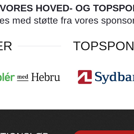
L VORES HOVED- OG TOPSP
 med støtte fra vores sponsore
ER
TOPSPO