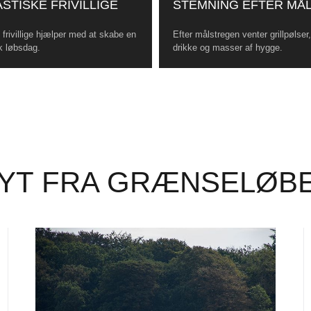
STISKE FRIVILLIGE
STEMNING EFTER MÅ
frivillige hjælper med at skabe en
Efter målstregen venter grillpølser
k løbsdag.
drikke og masser af hygge.
YT FRA GRÆNSELØB