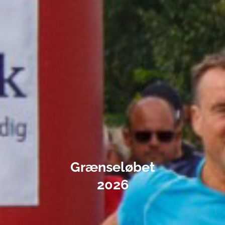
Grænseløbet
2026