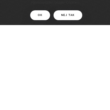
11 KM
Hjemmesiden bruger Cookies
OK
NEJ TAK
For motionister
En smuk rute med grænseoplevelser
LÆS MERE