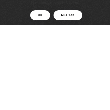
11 KM
Hjemmesiden bruger Cookies
OK
NEJ TAK
For motionister
En smuk rute med grænseoplevelser
LÆS MERE