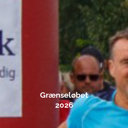
Grænseløbet
2026