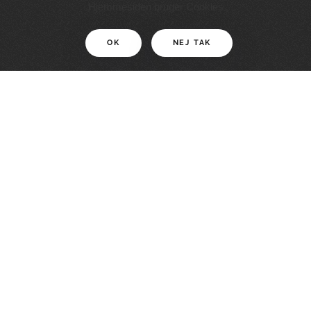
11 KM
Hjemmesiden bruger Cookies
OK
NEJ TAK
For motionister
En smuk rute med grænseoplevelser
LÆS MERE