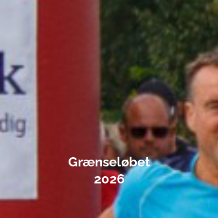
Grænseløbet
2026