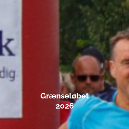
Grænseløbet
2026