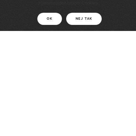
11 KM
Hjemmesiden bruger Cookies
OK
NEJ TAK
For motionister
En smuk rute med grænseoplevelser
LÆS MERE