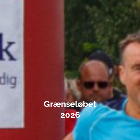
Grænseløbet
2026