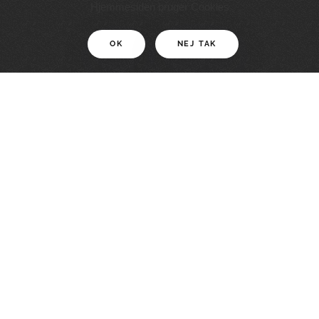
11 KM
Hjemmesiden bruger Cookies
OK
NEJ TAK
For motionister
En smuk rute med grænseoplevelser
LÆS MERE