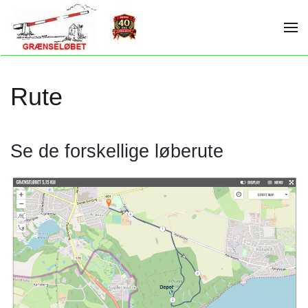
Skip to main content
Rute
Se de forskellige løberute