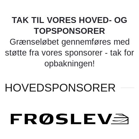
TAK TIL VORES HOVED- OG
TOPSPONSORER
Grænseløbet gennemføres med
støtte fra vores sponsorer - tak for
opbakningen!
HOVEDSPONSORER