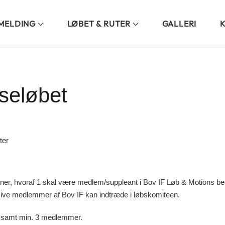
LMELDING
LØBET & RUTER
GALLERI
seløbet
ter
ner, hvoraf 1 skal være medlem/suppleant i Bov IF Løb & Motions be
sive medlemmer af Bov IF kan indtræde i løbskomiteen.
r samt min. 3 medlemmer.