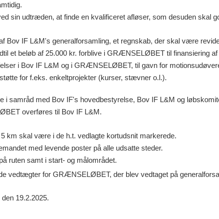
mtidig.
ed sin udtræden, at finde en kvalificeret afløser, som desuden ska
 af Bov IF L&M's generalforsamling, et regnskab, der skal være revid
l et beløb af 25.000 kr. forblive i GRÆNSELØBET til finansiering af
lser i Bov IF L&M og i GRÆNSELØBET, til gavn for motionsudøvere.
 støtte for f.eks. enkeltprojekter (kurser, stævner o.l.).
 samråd med Bov IF's hovedbestyrelse, Bov IF L&M og løbskomit
ØBET overføres til Bov IF L&M.
 5 km skal være i de h.t. vedlagte kortudsnit markerede.
mandet med levende poster på alle udsatte steder.
på ruten samt i start- og målområdet.
e vedtægter for GRÆNSELØBET, der blev vedtaget på generalforsam
 den 19.2.2025.