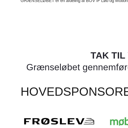
GRÆNSELØBET er en afdeling af BOV IF Løb og Motion
TAK TI
Grænseløbet gennemføres
HOVEDSPONSOR